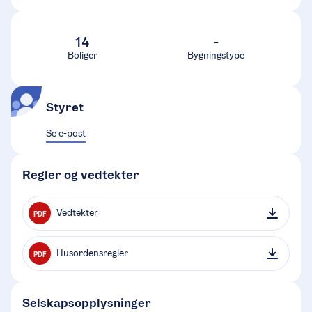
14
-
Boliger
Bygningstype
Styret
Se e-post
Regler og vedtekter
Vedtekter
PDF
Husordensregler
PDF
Selskapsopplysninger