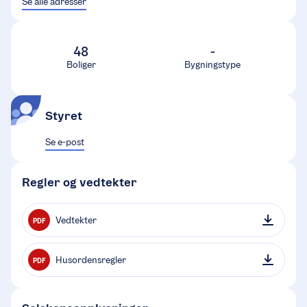
Se alle adresser
48
-
Boliger
Bygningstype
Styret
Se e-post
Regler og vedtekter
Vedtekter
PDF
Husordensregler
PDF