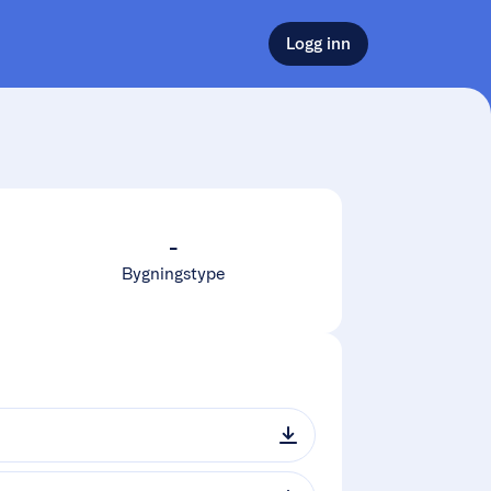
Logg inn
-
Bygningstype