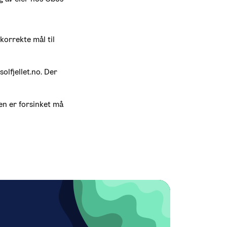
korrekte mål til 
olfjellet.no. Der 
n er forsinket må 