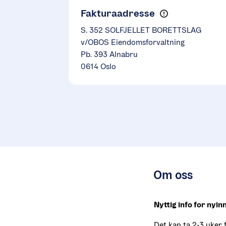
Fakturaadresse
S. 352 SOLFJELLET BORETTSLAG
v/OBOS Eiendomsforvaltning
Pb. 393 Alnabru
0614 Oslo
Om oss
Nyttig info for nyin
Det kan ta 2-3 uker 