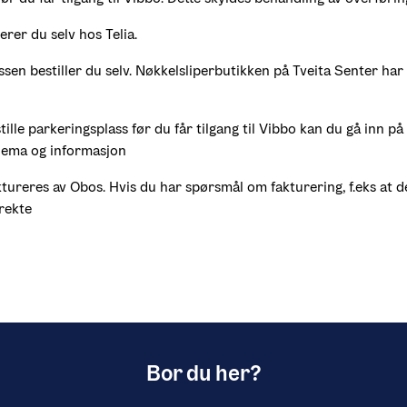
erer du selv hos Telia.
ssen bestiller du selv. Nøkkelsliperbutikken på Tveita Senter har 
ille parkeringsplass før du får tilgang til Vibbo kan du gå inn på s
jema og informasjon
tureres av Obos. Hvis du har spørsmål om fakturering, f.eks at de
rekte
Bor du her?