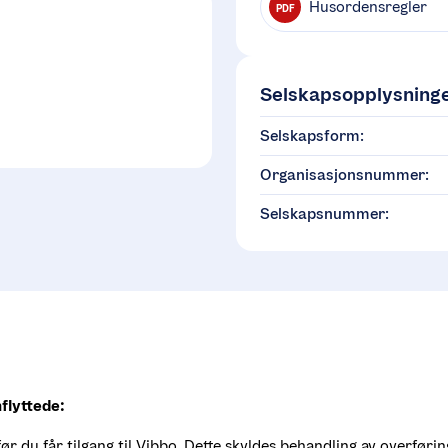
Husordensregler
PDF
Selskapsopplysning
Selskapsform:
Organisasjonsnummer:
Selskapsnummer:
nflyttede:
før du får tilgang til Vibbo. Dette skyldes behandling av overføri