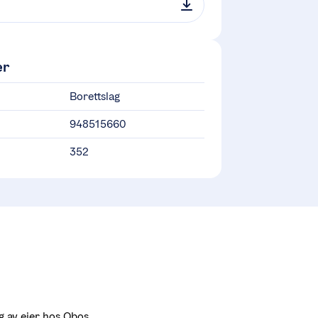
er
Borettslag
948515660
352
ng av eier hos Obos