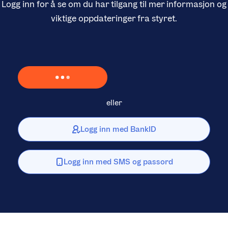
Logg inn for å se om du har tilgang til mer informasjon og
viktige oppdateringer fra styret.
Laster inn Vipps …
eller
Logg inn med BankID
Logg inn med SMS og passord