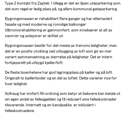
Type 2 kontakt fra Zaptek. I tillegg er det en åpen uteparkering som 
det som regel er ledig plass på, og ellers kommunal gateparkering. 
Bygningsmassen er rehabilitert flere ganger og har etterisolert 
fasade og med moderne og romslige balkonger.  
Våtromsrehablitering er gjennomført, som innebærer at alt av 
vannrør og avløpsrør er skiftet ut. 
Bygningsmassen består for det meste av treroms leiligheter, men 
det er en positiv utvikling ved utbygging av loft som gir en mer 
variert sammensetning av størrelse på leiligheter. Det er intern 
forkjøpsrett på utbygd kjeller/loft. 
De fleste boenhetene har god lagringsplass på kjeller og på loft. 
Originalt to kjellerboder og en del av loftet. Dette varierer noe for 
hver leilighet. 
Solhaug har innført IN-ordning som betyr at beboere kan betale ut 
sin egen andel av fellesgjelden og få redusert sine felleskostnader 
tilsvarende. Internett og en kanalpakke  er inkludert i 
felleskostnadene. 