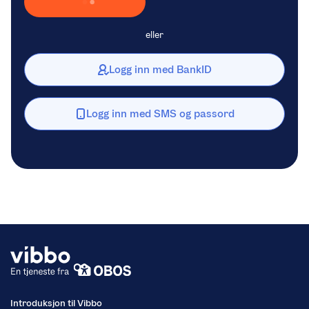
Laster inn Vipps …
eller
Logg inn med BankID
Logg inn med SMS og passord
Introduksjon til Vibbo