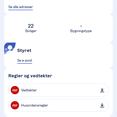
Se alle adresser
22
-
Boliger
Bygningstype
Styret
Se e-post
Regler og vedtekter
Vedtekter
PDF
Husordensregler
PDF