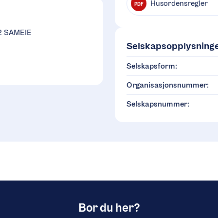
Husordensregler
PDF
2 SAMEIE
Selskapsopplysning
Selskapsform:
Organisasjonsnummer:
Selskapsnummer:
Bor du her?