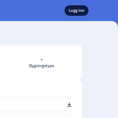
Logg inn
-
Bygningstype