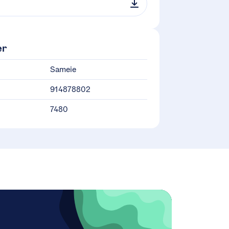
er
Sameie
914878802
7480