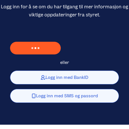
Logg inn for å se om du har tilgang til mer informasjon og
viktige oppdateringer fra styret.
Laster inn Vipps …
eller
Logg inn med BankID
Logg inn med SMS og passord