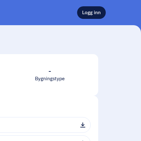
Logg inn
-
Bygningstype