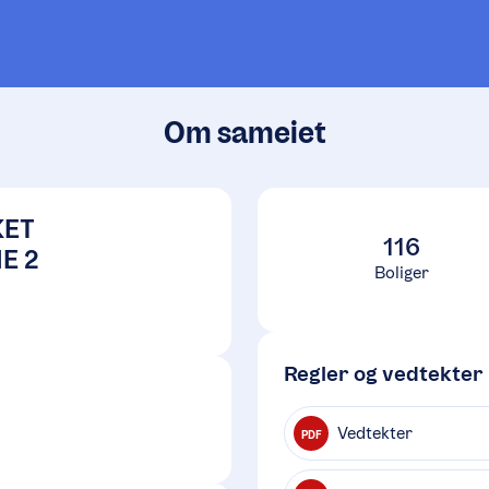
Om sameiet
KET
116
E 2
Boliger
Regler og vedtekter
Vedtekter
PDF