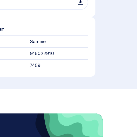
er
Sameie
918022910
7459