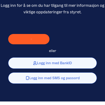
Logg inn for å se om du har tilgang til mer informasjon og
viktige oppdateringer fra styret.
Laster inn Vipps …
eller
Logg inn med BankID
Logg inn med SMS og passord