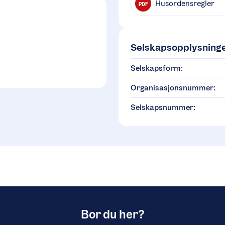
Husordensregler
PDF
Selskapsopplysning
Selskapsform:
Organisasjonsnummer:
Selskapsnummer:
Bor du her?