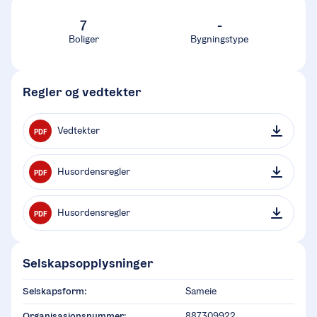
7
-
Boliger
Bygningstype
Regler og vedtekter
Vedtekter
PDF
Husordensregler
PDF
Husordensregler
PDF
Selskapsopplysninger
Selskapsform:
Sameie
Organisasjonsnummer:
887309922