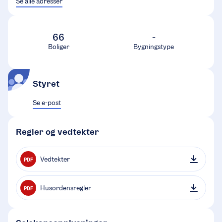
Se alle adresser
66
-
Boliger
Bygningstype
Styret
Se e-post
Regler og vedtekter
Vedtekter
PDF
Husordensregler
PDF