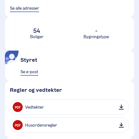
Se alle adresser
54
-
Boliger
Bygningstype
Styret
Se e-post
Regler og vedtekter
Vedtekter
PDF
Husordensregler
PDF