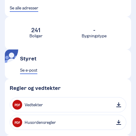
Se alle adresser
241
-
Boliger
Bygningstype
Styret
Se e-post
Regler og vedtekter
Vedtekter
PDF
Husordensregler
PDF