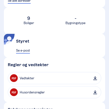
Se alle adresser
9
-
Boliger
Bygningstype
Styret
Se e-post
Regler og vedtekter
Vedtekter
PDF
Husordensregler
PDF