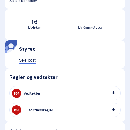
Se alle adresser
16
-
Boliger
Bygningstype
Styret
Se e-post
Regler og vedtekter
Vedtekter
PDF
Husordensregler
PDF