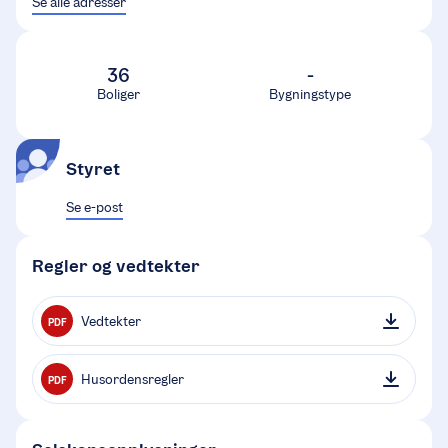
Se alle adresser
36
-
Boliger
Bygningstype
Styret
Se e-post
Regler og vedtekter
Vedtekter
PDF
Husordensregler
PDF