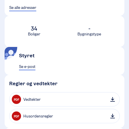
Se alle adresser
34
-
Boliger
Bygningstype
Styret
Se e-post
Regler og vedtekter
Vedtekter
PDF
Husordensregler
PDF