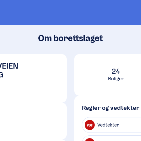
Om borettslaget
VEIEN
24
G
Boliger
Regler og vedtekter
Vedtekter
PDF