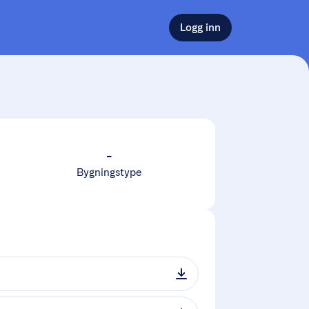
Logg inn
-
Bygningstype