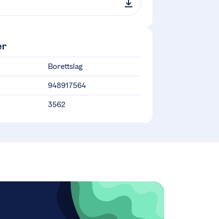
er
Borettslag
948917564
3562