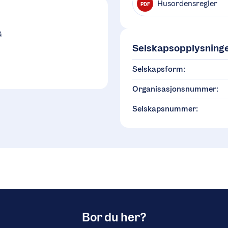
Husordensregler
PDF
G
Selskapsopplysning
Selskapsform:
Organisasjonsnummer:
Selskapsnummer:
Bor du her?