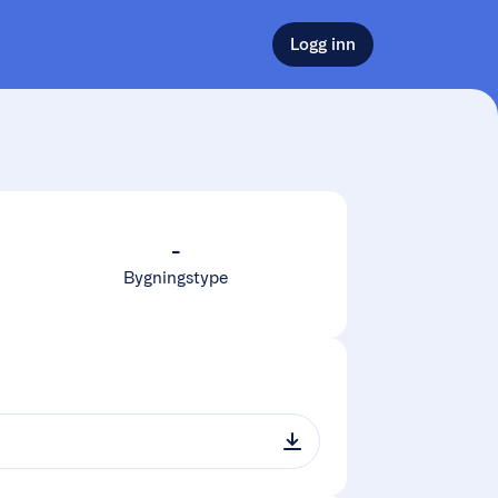
Logg inn
-
Bygningstype