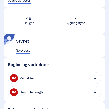
Se alle adresser
48
-
Boliger
Bygningstype
Styret
Se e-post
Regler og vedtekter
Vedtekter
PDF
Husordensregler
PDF