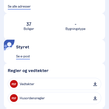
Se alle adresser
37
-
Boliger
Bygningstype
Styret
Se e-post
Regler og vedtekter
Vedtekter
PDF
Husordensregler
PDF