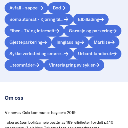
Avfall - søppel
Bod
Bomautomat - Kjøring til leilighetene
Elbillading
Fiber - TV og internett
Garasje og parkering
Gjesteparkering
Innglassing
Markise
Sykkelverksted og smørebod
Urbant landbruk
Uteområder
Vinterlagring av sykler
Om oss
Vinner av Oslo kommunes hagepris 2019!
Tokerudåsen boligsameie består av 189 leiligheter fordelt på 10 