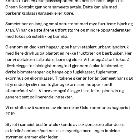
Kontakt. Den enkelte plassdisponent må bestille ladestasjon fra 
Grønn Kontakt gjennom sameiets avtale. Dette kan alle med 
parkeringsplass i garasjekjeller gjøre.
Sameiet har en lang og smal naturtomt med mye furutrær, bjørk og 
gran. Vi har de siste årene utført større og mindre oppgraderinger 
med fokus på estetikk og bomiljø. 
Gjennom en dedikert hagegruppe har vi etablert urbant landbruk 
med flere drivhus og plantet en rekke frukttrær og bærbusker. Her 
har vi deltakere i alle aldre, barn og eldre. Vi har også stort fokus å 
tilrettelegge for biologisk mangfold gjennom å plante blomster, 
dyrke blomsterenger og henge opp fuglekasser, fuglemater, 
ekornhus og ekornkasser. Tiltakene øker år for år. Sameiet har i dag 
et yrende dyreliv med fugler og ekorn som hopper rundt i 
uteområdet vårt. Vi prøver også å legge til rette for pinnsvin og 
generelt sett pollinerende innsekter.
Vi er stolte av å være en av vinnerne av Oslo kommunes hagepris i 
2019.
Styret i sameiet består utelukkende av seksjonseiere eller deres 
ektefelle/samboer/partner eller myndige barn. Ingen innleide 
styremedlemmer eller leder. 