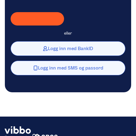
Laster inn Vipps …
eller
Logg inn med BankID
Logg inn med SMS og passord