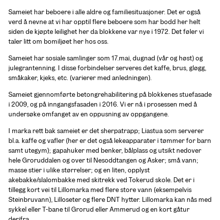
Sameiet har beboere i alle aldre og familiesituasjoner. Det er også 
verd å nevne at vi har opptil flere beboere som har bodd her helt 
siden de kjøpte leilighet her da blokkene var nye i 1972. Det føler vi 
taler litt om bomiljøet her hos oss. 
Sameiet har sosiale samlinger som 17.mai, dugnad (vår og høst) og 
julegrantenning. I disse forbindelser serveres det kaffe, brus, gløgg, 
småkaker, kjeks, etc. (varierer med anledningen).
Sameiet gjennomførte betongrehabilitering på blokkenes stuefasade 
i 2009, og på inngangsfasaden i 2016. Vi er nå i prosessen med å 
undersøke omfanget av en oppusning av oppgangene.
I marka rett bak sameiet er det sherpatrapp; Liastua som serverer 
bl.a. kaffe og vafler (her er det også lekeapparater i tømmer for barn 
samt utegym); gapahuker med benker, bålplass og utsikt nedover 
hele Groruddalen og over til Nesoddtangen og Asker; små vann; 
masse stier i ulike størrelser; og en liten, opplyst 
akebakke/slalombakke med skitrekk ved Tokerud skole. Det er i 
tillegg kort vei til Lillomarka med flere store vann (eksempelvis 
Steinbruvann), Lilloseter og flere DNT hytter. Lillomarka kan nås med 
sykkel eller T-bane til Grorud eller Ammerud og en kort gåtur 
derifra.