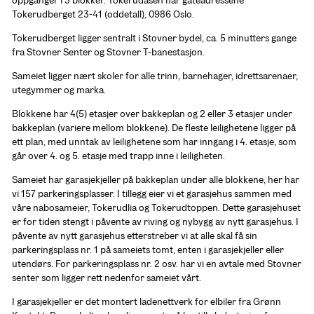
oppganger i 3 blokker. Tokerudåsen har gateadressene 
Tokerudberget 23-41 (oddetall), 0986 Oslo.
Tokerudberget ligger sentralt i Stovner bydel, ca. 5 minutters gange 
fra Stovner Senter og Stovner T-banestasjon.
Sameiet ligger nært skoler for alle trinn, barnehager, idrettsarenaer, 
utegymmer og marka.
Blokkene har 4(5) etasjer over bakkeplan og 2 eller 3 etasjer under 
bakkeplan (variere mellom blokkene). De fleste leilighetene ligger på 
ett plan, med unntak av leilighetene som har inngang i 4. etasje, som 
går over 4. og 5. etasje med trapp inne i leiligheten.
Sameiet har garasjekjeller på bakkeplan under alle blokkene, her har 
vi 157 parkeringsplasser. I tillegg eier vi et garasjehus sammen med 
våre nabosameier, Tokerudlia og Tokerudtoppen. Dette garasjehuset 
er for tiden stengt i påvente av riving og nybygg av nytt garasjehus. I 
påvente av nytt garasjehus etterstreber vi at alle skal få sin 
parkeringsplass nr. 1 på sameiets tomt, enten i garasjekjeller eller 
utendørs. For parkeringsplass nr. 2 osv. har vi en avtale med Stovner 
senter som ligger rett nedenfor sameiet vårt.
I garasjekjeller er det montert ladenettverk for elbiler fra Grønn 