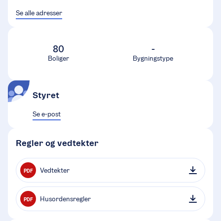
Se alle adresser
80
-
Boliger
Bygningstype
Styret
Se e-post
Regler og vedtekter
Vedtekter
PDF
Husordensregler
PDF