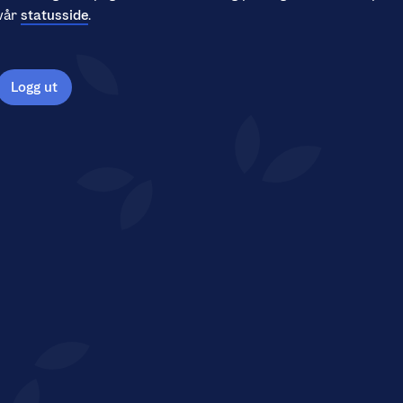
vår
statusside
.
Logg ut