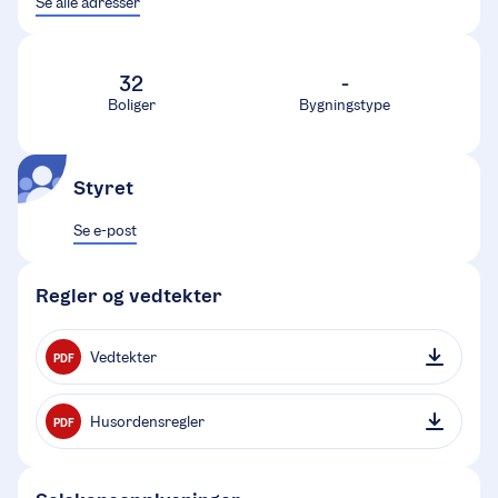
Se alle adresser
32
-
Boliger
Bygningstype
Styret
Se e-post
Regler og vedtekter
Vedtekter
PDF
Husordensregler
PDF