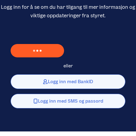
Logg inn for å se om du har tilgang til mer informasjon og
viktige oppdateringer fra styret.
Laster inn Vipps …
eller
Logg inn med BankID
Logg inn med SMS og passord