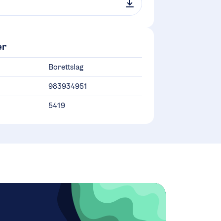
er
Borettslag
983934951
5419