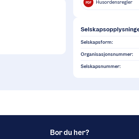
Husordensregler
PDF
Selskapsopplysning
Selskapsform:
Organisasjonsnummer:
Selskapsnummer:
Bor du her?