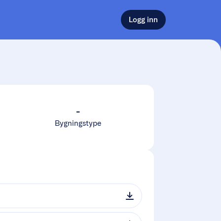
Logg inn
-
Bygningstype