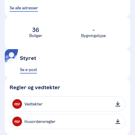
Se alle adresser
36
-
Boliger
Bygningstype
Styret
Se e-post
Regler og vedtekter
Vedtekter
PDF
Husordensregler
PDF