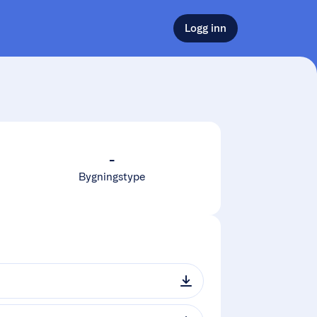
Logg inn
-
Bygningstype