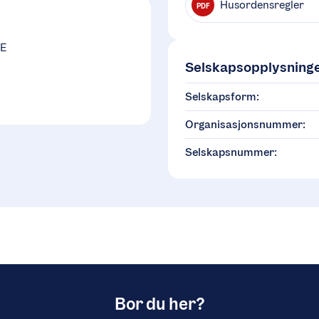
Husordensregler
PDF
IE
Selskapsopplysning
Selskapsform:
Organisasjonsnummer:
Selskapsnummer:
Bor du her?