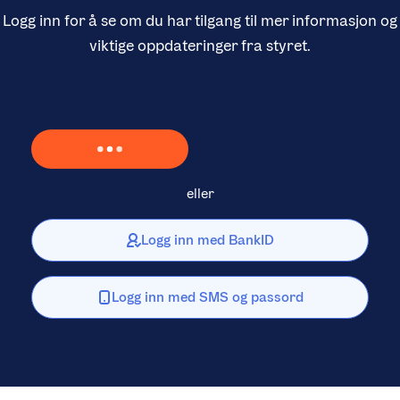
Logg inn for å se om du har tilgang til mer informasjon og
viktige oppdateringer fra styret.
Laster inn Vipps …
eller
Logg inn med BankID
Logg inn med SMS og passord