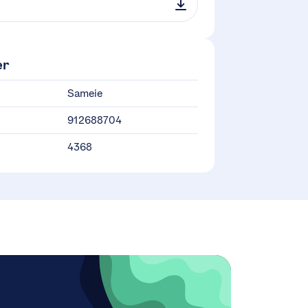
er
Sameie
912688704
4368