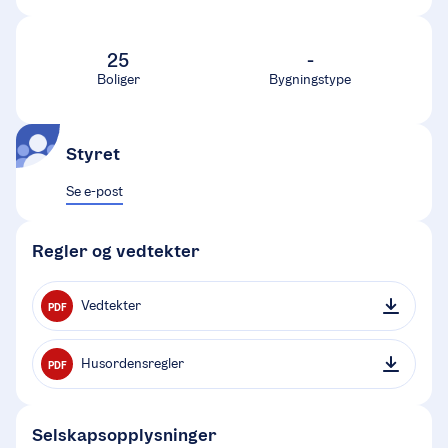
25
-
Boliger
Bygningstype
Styret
Se e-post
Regler og vedtekter
Vedtekter
PDF
Husordensregler
PDF
Selskapsopplysninger