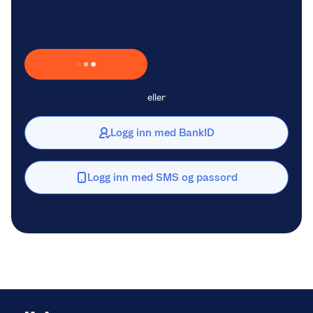
Laster inn Vipps …
eller
Logg inn med BankID
Logg inn med SMS og passord