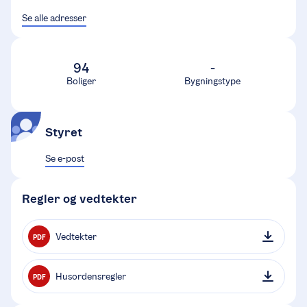
Se alle adresser
94
-
Boliger
Bygningstype
Styret
Se e-post
Regler og vedtekter
Vedtekter
PDF
Husordensregler
PDF