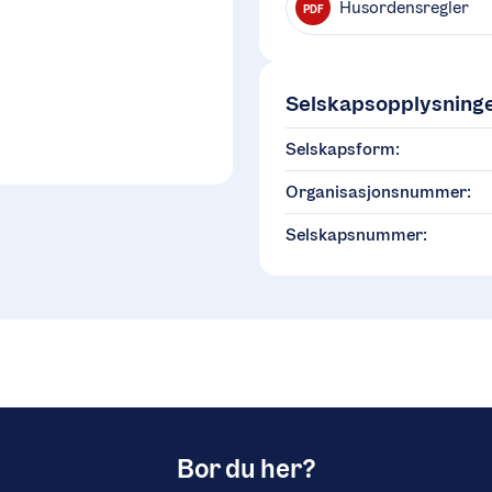
Husordensregler
PDF
Selskapsopplysning
Selskapsform:
Organisasjonsnummer:
Selskapsnummer:
Bor du her?