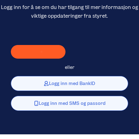
Logg inn for å se om du har tilgang til mer informasjon og
viktige oppdateringer fra styret.
Laster inn Vipps …
eller
Logg inn med BankID
Logg inn med SMS og passord