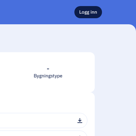
Logg inn
-
Bygningstype