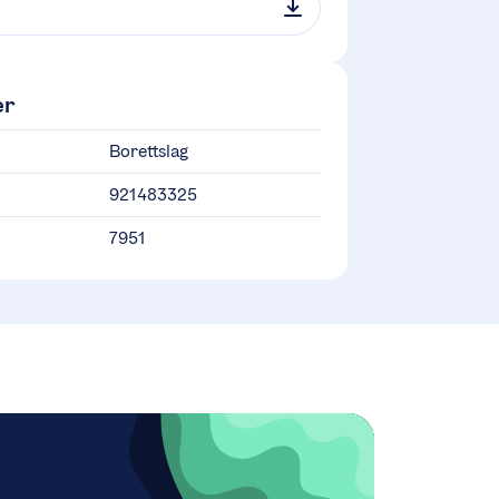
er
Borettslag
921483325
7951