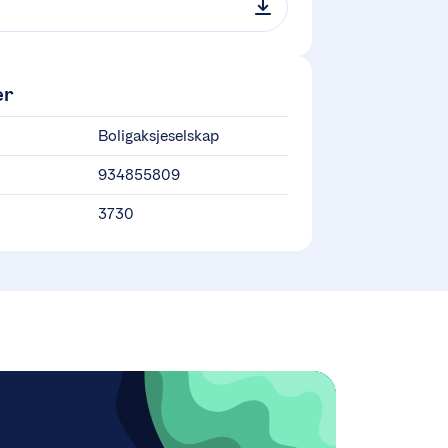
er
Boligaksjeselskap
934855809
3730