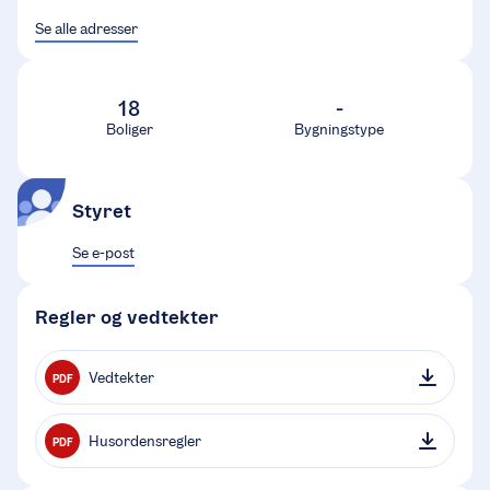
Se alle adresser
18
-
Boliger
Bygningstype
Styret
Se e-post
Regler og vedtekter
Vedtekter
PDF
Husordensregler
PDF