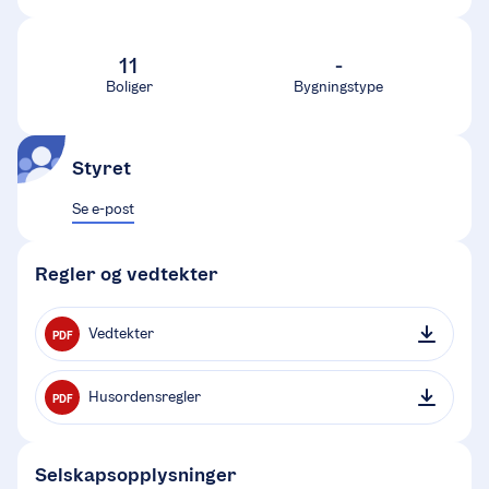
11
-
Boliger
Bygningstype
Styret
Se e-post
Regler og vedtekter
Vedtekter
PDF
Husordensregler
PDF
Selskapsopplysninger