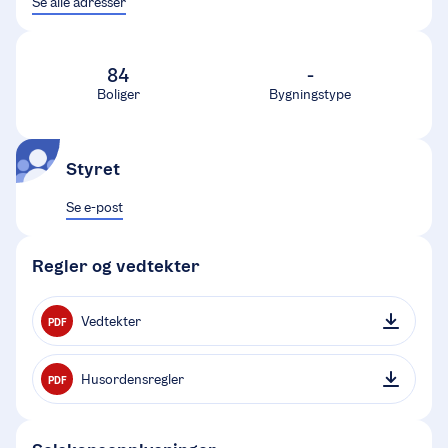
Se alle adresser
84
-
Boliger
Bygningstype
Styret
Se e-post
Regler og vedtekter
Vedtekter
PDF
Husordensregler
PDF