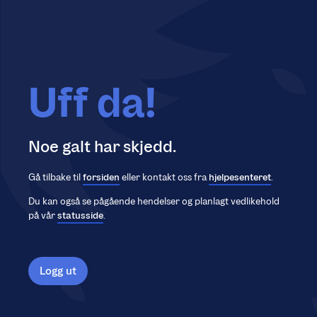
Uff da!
Noe galt har skjedd.
Gå tilbake til
forsiden
eller kontakt oss fra
hjelpesenteret
.
Du kan også se pågående hendelser og planlagt vedlikehold
på vår
statusside
.
Logg ut