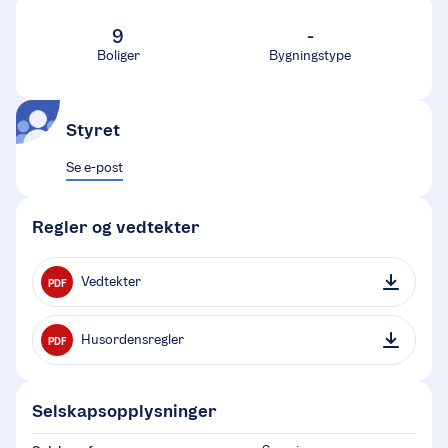
9
-
Boliger
Bygningstype
Styret
Se e-post
Regler og vedtekter
Vedtekter
PDF
Husordensregler
PDF
Selskapsopplysninger