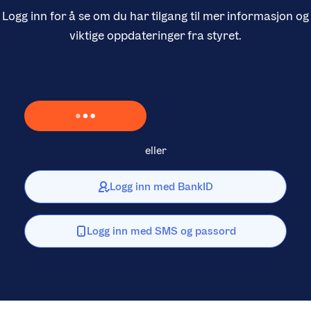
Logg inn for å se om du har tilgang til mer informasjon og
viktige oppdateringer fra styret.
Laster inn Vipps …
eller
Logg inn med BankID
Logg inn med SMS og passord