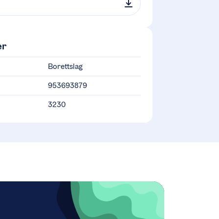
er
Borettslag
953693879
3230