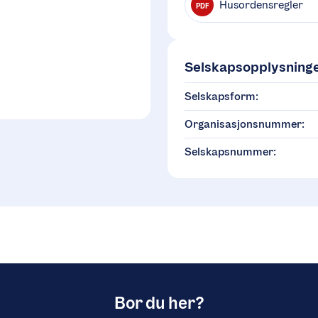
Husordensregler
PDF
Selskapsopplysning
Selskapsform:
Organisasjonsnummer:
Selskapsnummer:
Bor du her?