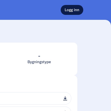
Logg inn
-
Bygningstype