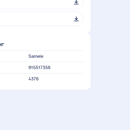
er
Sameie
915517358
4376