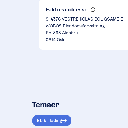
Fakturaadresse
S. 4376 VESTRE KOLÅS BOLIGSAMEIE
v/OBOS Eiendomsforvaltning
Pb. 393 Alnabru
0614 Oslo
Temaer
EL-bil lading