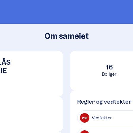
Om sameiet
LÅS
16
IE
Boliger
Regler og vedtekter
Vedtekter
PDF