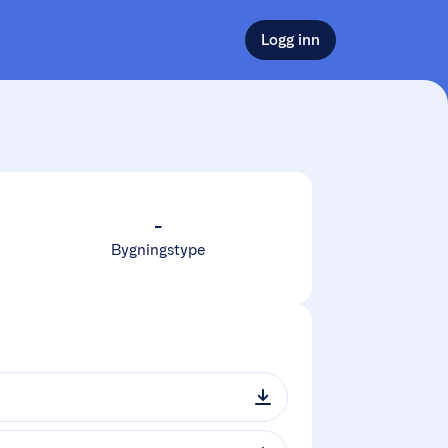
Logg inn
-
Bygningstype