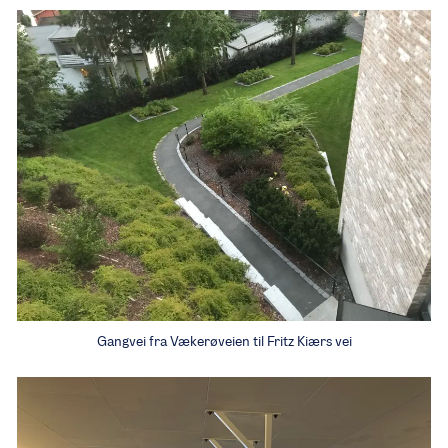
Gangvei fra Vækerøveien til Fritz Kiærs vei