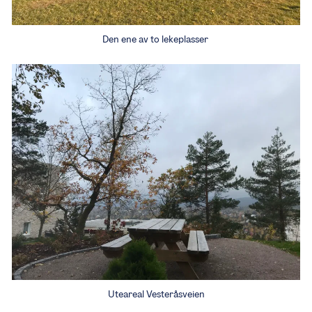
Den ene av to lekeplasser
Uteareal Vesteråsveien