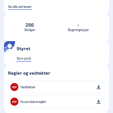
Se alle adresser
286
-
Boliger
Bygningstype
Styret
Se e-post
Regler og vedtekter
Vedtekter
PDF
Husordensregler
PDF