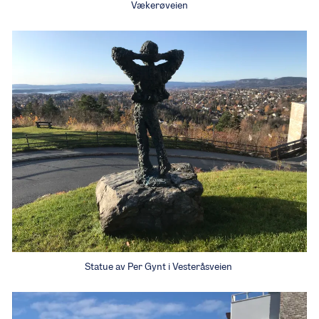
Vækerøveien
Statue av Per Gynt i Vesteråsveien