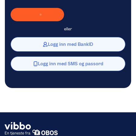
Laster inn Vipps …
eller
Logg inn med BankID
Logg inn med SMS og passord