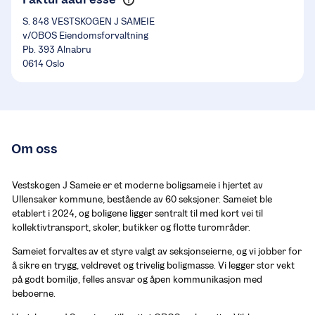
S. 848 VESTSKOGEN J SAMEIE
v/OBOS Eiendomsforvaltning
Pb. 393 Alnabru
0614 Oslo
Om oss
Vestskogen J Sameie er et moderne boligsameie i hjertet av 
Ullensaker kommune, bestående av 60 seksjoner. Sameiet ble 
etablert i 2024, og boligene ligger sentralt til med kort vei til 
kollektivtransport, skoler, butikker og flotte turområder.
Sameiet forvaltes av et styre valgt av seksjonseierne, og vi jobber for 
å sikre en trygg, veldrevet og trivelig boligmasse. Vi legger stor vekt 
på godt bomiljø, felles ansvar og åpen kommunikasjon med 
beboerne.