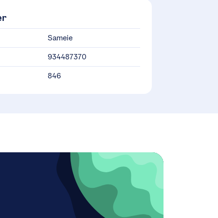
er
Sameie
934487370
846