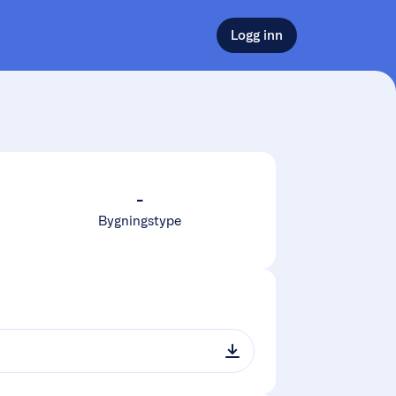
Logg inn
-
Bygningstype