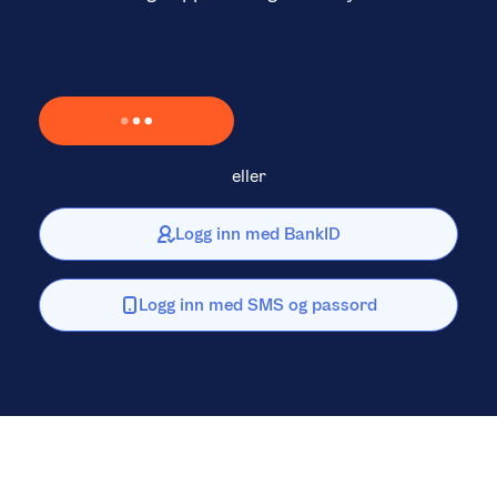
Laster inn Vipps …
eller
Logg inn med BankID
Logg inn med SMS og passord