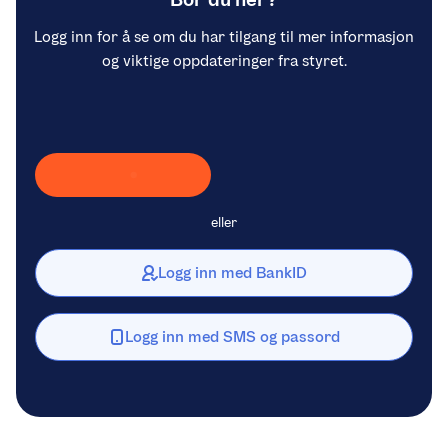
Logg inn for å se om du har tilgang til mer informasjon
og viktige oppdateringer fra styret.
Laster inn Vipps …
eller
Logg inn med BankID
Logg inn med SMS og passord