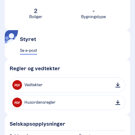
2
-
Boliger
Bygningstype
Styret
Se e-post
Regler og vedtekter
Vedtekter
PDF
Husordensregler
PDF
Selskapsopplysninger