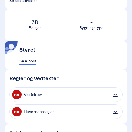
Se alle adresser
38
-
Boliger
Bygningstype
Styret
Se e-post
Regler og vedtekter
Vedtekter
PDF
Husordensregler
PDF