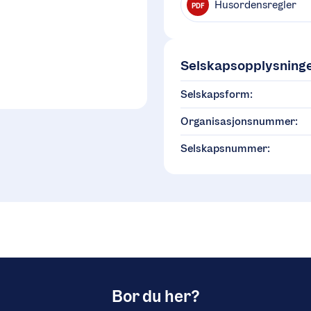
Husordensregler
PDF
Selskapsopplysning
Selskapsform:
Organisasjonsnummer:
Selskapsnummer:
Bor du her?