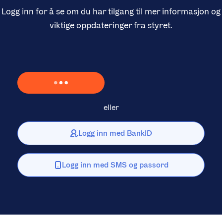
Logg inn for å se om du har tilgang til mer informasjon og
viktige oppdateringer fra styret.
Laster inn Vipps …
eller
Logg inn med BankID
Logg inn med SMS og passord