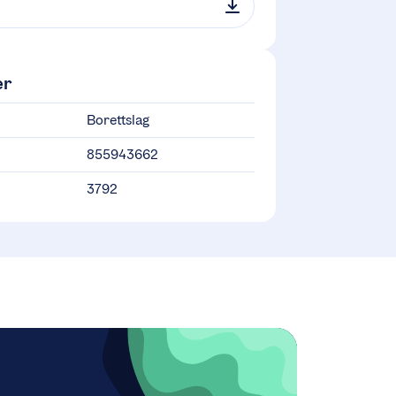
er
Borettslag
855943662
3792