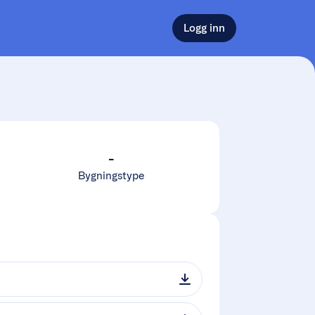
Logg inn
-
Bygningstype