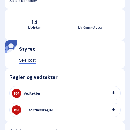
Se alle adresser
13
-
Boliger
Bygningstype
Styret
Se e-post
Regler og vedtekter
Vedtekter
PDF
Husordensregler
PDF